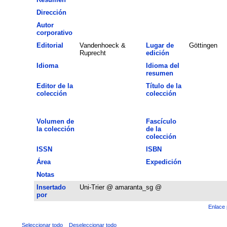
Dirección
Autor
corporativo
Editorial
Vandenhoeck &
Lugar de
Göttingen
Ruprecht
edición
Idioma
Idioma del
resumen
Editor de la
Título de la
colección
colección
Volumen de
Fascículo
la colección
de la
colección
ISSN
ISBN
Área
Expedición
Notas
Insertado
Uni-Trier @ amaranta_sg @
por
Enlace 
Seleccionar todo
Deseleccionar todo