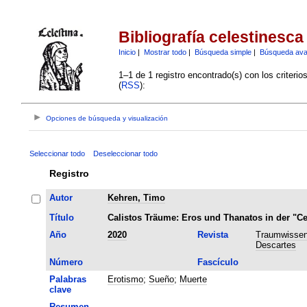
Bibliografía celestinesca
Inicio
|
Mostrar todo
|
Búsqueda simple
|
Búsqueda av
1–1 de 1 registro encontrado(s) con los criteri
(
RSS
):
Opciones de búsqueda y visualización
Seleccionar todo
Deseleccionar todo
Registro
Autor
Kehren, Timo
Título
Calistos Träume: Eros und Thanatos in der "Ce
Año
2020
Revista
Traumwissen
Descartes
Número
Fascículo
Palabras
Erotismo
;
Sueño
;
Muerte
clave
Resumen