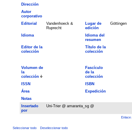
Dirección
Autor
corporativo
Editorial
Vandenhoeck &
Lugar de
Göttingen
Ruprecht
edición
Idioma
Idioma del
resumen
Editor de la
Título de la
colección
colección
Volumen de
Fascículo
la
de la
colección
colección
ISSN
ISBN
Área
Expedición
Notas
Insertado
Uni-Trier @ amaranta_sg @
por
Enlace 
Seleccionar todo
Deseleccionar todo