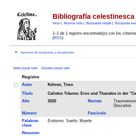
Bibliografía celestinesca
Inicio
|
Mostrar todo
|
Búsqueda simple
|
Búsqueda av
1–1 de 1 registro encontrado(s) con los criteri
(
RSS
):
Opciones de búsqueda y visualización
Seleccionar todo
Deseleccionar todo
Registro
Autor
Kehren, Timo
Título
Calistos Träume: Eros und Thanatos in der "Ce
Año
2020
Revista
Traumwissen
Descartes
Número
Fascículo
Palabras
Erotismo
;
Sueño
;
Muerte
clave
Resumen