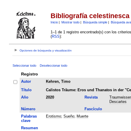
Bibliografía celestinesca
Inicio
|
Mostrar todo
|
Búsqueda simple
|
Búsqueda av
1–1 de 1 registro encontrado(s) con los criteri
(
RSS
):
Opciones de búsqueda y visualización
Seleccionar todo
Deseleccionar todo
Registro
Autor
Kehren, Timo
Título
Calistos Träume: Eros und Thanatos in der "Ce
Año
2020
Revista
Traumwissen
Descartes
Número
Fascículo
Palabras
Erotismo
;
Sueño
;
Muerte
clave
Resumen