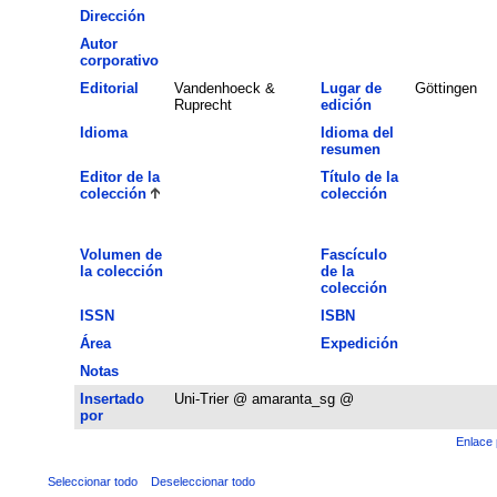
Dirección
Autor
corporativo
Editorial
Vandenhoeck &
Lugar de
Göttingen
Ruprecht
edición
Idioma
Idioma del
resumen
Editor de la
Título de la
colección
colección
Volumen de
Fascículo
la colección
de la
colección
ISSN
ISBN
Área
Expedición
Notas
Insertado
Uni-Trier @ amaranta_sg @
por
Enlace 
Seleccionar todo
Deseleccionar todo