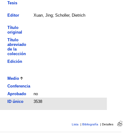
Tesis
Editor
Xuan, Jing; Scholler, Dietrich
Título
original
Título
abreviado
de la
colección
Edición
Medio
Conferencia
Aprobado
no
ID único
3538
Lista
|
Bibliografía
|
Detalles