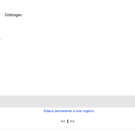
Göttingen
a
n
Enlace permanente a este registro
<<
1
>>