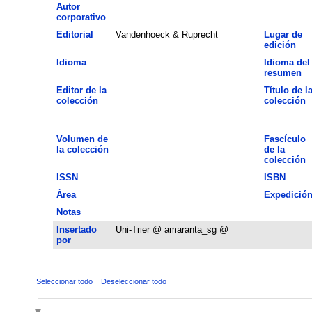
Autor
corporativo
Editorial
Vandenhoeck & Ruprecht
Lugar de
edición
Idioma
Idioma del
resumen
Editor de la
Título de l
colección
colección
Volumen de
Fascículo
la colección
de la
colección
ISSN
ISBN
Área
Expedició
Notas
Insertado
Uni-Trier @ amaranta_sg @
por
Seleccionar todo
Deseleccionar todo