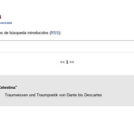
a
vanzada
ios de búsqueda introducidos (
RSS
):
<<
1
>>
elestina"
Traumwissen und Traumpoetik von Dante bis Descartes