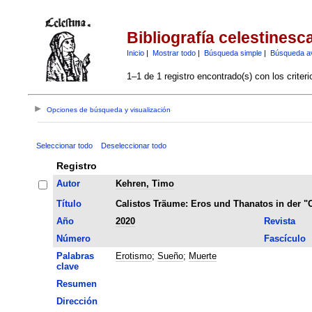
Bibliografía celestinesc
Inicio
|
Mostrar todo
|
Búsqueda simple
|
Búsqueda a
1–1 de 1 registro encontrado(s) con los criter
Opciones de búsqueda y visualización
Seleccionar todo
Deseleccionar todo
Registro
Autor
Kehren, Timo
Título
Calistos Träume: Eros und Thanatos in der "C
Año
2020
Revista
Número
Fascículo
Palabras
Erotismo
;
Sueño
;
Muerte
clave
Resumen
Dirección