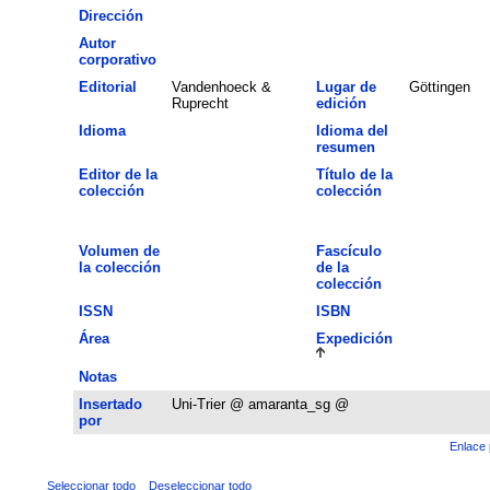
Dirección
Autor
corporativo
Editorial
Vandenhoeck &
Lugar de
Göttingen
Ruprecht
edición
Idioma
Idioma del
resumen
Editor de la
Título de la
colección
colección
Volumen de
Fascículo
la colección
de la
colección
ISSN
ISBN
Área
Expedición
Notas
Insertado
Uni-Trier @ amaranta_sg @
por
Enlace 
Seleccionar todo
Deseleccionar todo