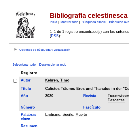
Bibliografía celestinesca
Inicio
|
Mostrar todo
|
Búsqueda simple
|
Búsqueda av
1–1 de 1 registro encontrado(s) con los criteri
(
RSS
):
Opciones de búsqueda y visualización
Seleccionar todo
Deseleccionar todo
Registro
Autor
Kehren, Timo
Título
Calistos Träume: Eros und Thanatos in der "Ce
Año
2020
Revista
Traumwissen
Descartes
Número
Fascículo
Palabras
Erotismo
;
Sueño
;
Muerte
clave
Resumen