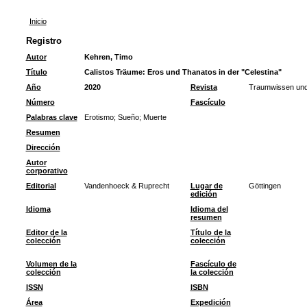
Inicio
Registro
Autor
Kehren, Timo
Título
Calistos Träume: Eros und Thanatos in der "Celestina"
Año
2020
Revista
Traumwissen und
Número
Fascículo
Palabras clave
Erotismo
;
Sueño
;
Muerte
Resumen
Dirección
Autor
corporativo
Editorial
Vandenhoeck & Ruprecht
Lugar de
Göttingen
edición
Idioma
Idioma del
resumen
Editor de la
Título de la
colección
colección
Volumen de la
Fascículo de
colección
la colección
ISSN
ISBN
Área
Expedición