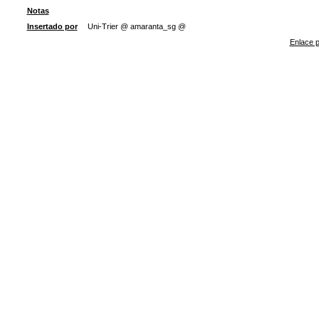
Notas
Insertado por
Uni-Trier @ amaranta_sg @
Enlace p