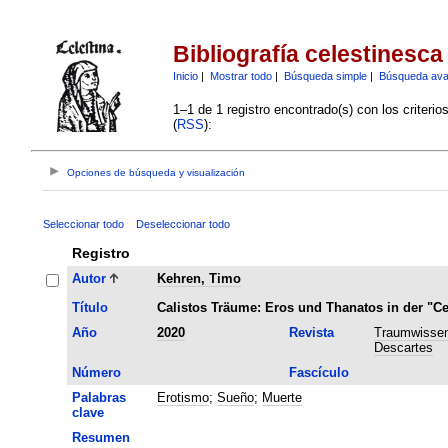
Bibliografía celestinesca
Inicio
|
Mostrar todo
|
Búsqueda simple
|
Búsqueda av
1–1 de 1 registro encontrado(s) con los criteri
(
RSS
):
Opciones de búsqueda y visualización
Seleccionar todo
Deseleccionar todo
Registro
Autor
Kehren, Timo
Título
Calistos Träume: Eros und Thanatos in der "Ce
Año
2020
Revista
Traumwissen
Descartes
Número
Fascículo
Palabras
Erotismo
;
Sueño
;
Muerte
clave
Resumen