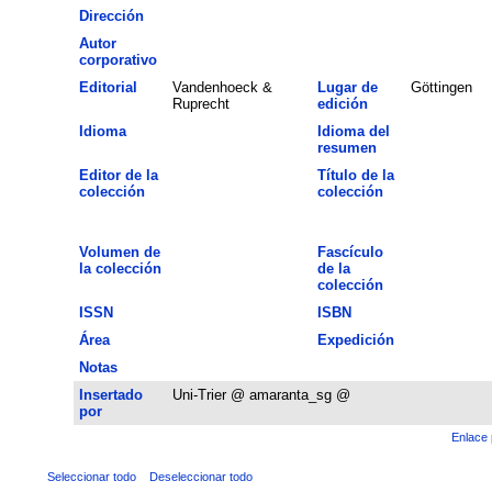
Dirección
Autor
corporativo
Editorial
Vandenhoeck &
Lugar de
Göttingen
Ruprecht
edición
Idioma
Idioma del
resumen
Editor de la
Título de la
colección
colección
Volumen de
Fascículo
la colección
de la
colección
ISSN
ISBN
Área
Expedición
Notas
Insertado
Uni-Trier @ amaranta_sg @
por
Enlace 
Seleccionar todo
Deseleccionar todo