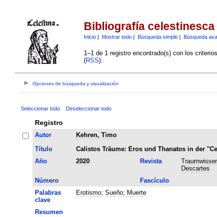
Bibliografía celestinesca
Inicio
|
Mostrar todo
|
Búsqueda simple
|
Búsqueda av
1–1 de 1 registro encontrado(s) con los criteri
(
RSS
):
Opciones de búsqueda y visualización
Seleccionar todo
Deseleccionar todo
Registro
Autor
Kehren, Timo
Título
Calistos Träume: Eros und Thanatos in der "Ce
Año
2020
Revista
Traumwissen
Descartes
Número
Fascículo
Palabras
Erotismo
;
Sueño
;
Muerte
clave
Resumen