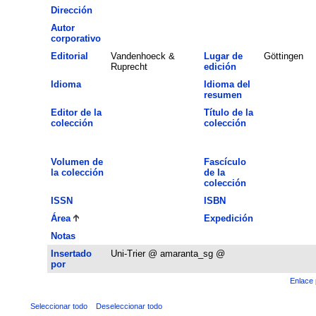
Dirección
Autor
corporativo
Editorial
Vandenhoeck &
Lugar de
Göttingen
Ruprecht
edición
Idioma
Idioma del
resumen
Editor de la
Título de la
colección
colección
Volumen de
Fascículo
la colección
de la
colección
ISSN
ISBN
Área
Expedición
Notas
Insertado
Uni-Trier @ amaranta_sg @
por
Enlace 
Seleccionar todo
Deseleccionar todo