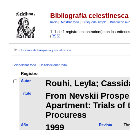
Bibliografía celestinesca
Inicio
|
Mostrar todo
|
Búsqueda simple
|
Búsqueda av
1–1 de 1 registro encontrado(s) con los criteri
(
RSS
):
Opciones de búsqueda y visualización
Seleccionar todo
Deseleccionar todo
Registro
Autor
Rouhi, Leyla
;
Cassida
Título
From Nevskii Prospek
Apartment: Trials of
Procuress
Año
1999
Revista
The