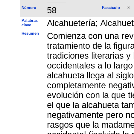
Número
58
Fascículo
3
Palabras
Alcahuetería
;
Alcahue
clave
Resumen
Comienza con una revis
tratamiento de la figur
tradiciones literarias 
occidentales a lo larg
alcahueta llega al sigl
completamente negativ
evolución con la que ti
el que la alcahueta ta
negativamente pero n
rasgos que la madame 