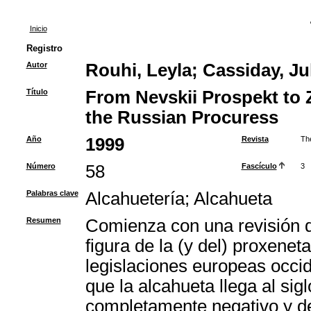
Inicio
Registro
Autor
Rouhi, Leyla
;
Cassiday, Jul
Título
From Nevskii Prospekt to Z
the Russian Procuress
Año
1999
Revista
Th
Número
58
Fascículo
3
Palabras clave
Alcahuetería
;
Alcahueta
Resumen
Comienza con una revisión de
figura de la (y del) proxeneta
legislaciones europeas occid
que la alcahueta llega al sig
completamente negativo y de