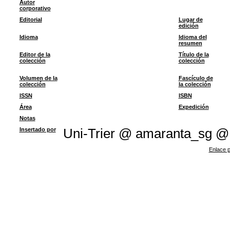
Autor
corporativo
Editorial
Lugar de
edición
Idioma
Idioma del
resumen
Editor de la
Título de la
colección
colección
Volumen de la
Fascículo de
colección
la colección
ISSN
ISBN
Área
Expedición
Notas
Insertado por
Uni-Trier @ amaranta_sg @
Enlace p