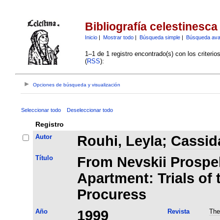
Bibliografía celestinesca
Inicio
|
Mostrar todo
|
Búsqueda simple
|
Búsqueda av
1–1 de 1 registro encontrado(s) con los criteri
(
RSS
):
Opciones de búsqueda y visualización
Seleccionar todo
Deseleccionar todo
Registro
Autor
Rouhi, Leyla
;
Cassida
Título
From Nevskii Prospek
Apartment: Trials of
Procuress
Año
1999
Revista
The