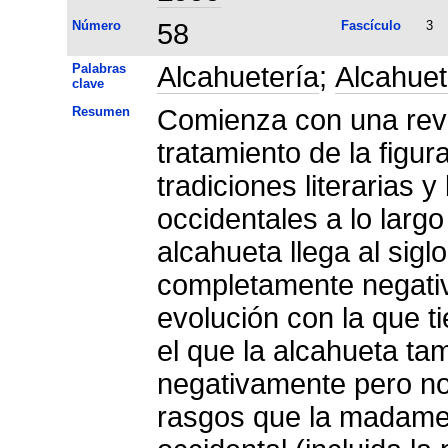
Número
58
Fascículo
3
Palabras
Alcahuetería
;
Alcahue
clave
Resumen
Comienza con una revis
tratamiento de la figur
tradiciones literarias 
occidentales a lo larg
alcahueta llega al sigl
completamente negativ
evolución con la que ti
el que la alcahueta ta
negativamente pero n
rasgos que la madame 