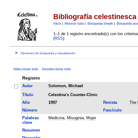
Bibliografía celestinesca
Inicio
|
Mostrar todo
|
Búsqueda simple
|
Búsqueda av
1–1 de 1 registro encontrado(s) con los criteri
(
RSS
):
Opciones de búsqueda y visualización
Seleccionar todo
Deseleccionar todo
Registro
Autor
Solomon, Michael
Título
Celestina's Counter-Clinic
Año
1997
Revista
The 
Número
Fascículo
Palabras
Medicina
;
Misoginia
;
Mujer
clave
Resumen
Dirección