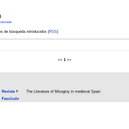
a
vanzada
ios de búsqueda introducidos (
RSS
):
<<
1
>>
Revista
The Literature of Misoginy in medieval Spain
Fascículo