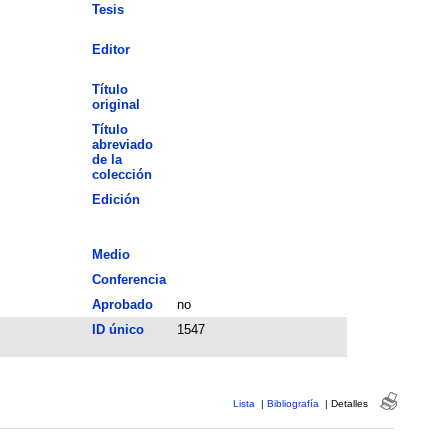
Tesis
Editor
Título
original
Título
abreviado
de la
colección
Edición
Medio
Conferencia
Aprobado
no
ID único
1547
Lista
|
Bibliografía
|
Detalles