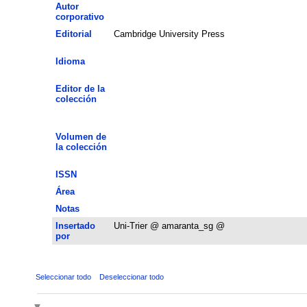
Autor
corporativo
Editorial
Cambridge University Press
Idioma
Editor de la
colección
Volumen de
la colección
ISSN
Área
Notas
Insertado
Uni-Trier @ amaranta_sg @
por
Seleccionar todo
Deseleccionar todo