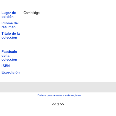
Lugar de
Cambridge
edición
Idioma del
resumen
Título de la
colección
Fascículo
de la
colección
ISBN
Expedición
Enlace permanente a este registro
<<
1
>>