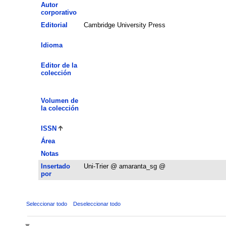
Autor
corporativo
Editorial
Cambridge University Press
Idioma
Editor de la
colección
Volumen de
la colección
ISSN
Área
Notas
Insertado
Uni-Trier @ amaranta_sg @
por
Seleccionar todo
Deseleccionar todo