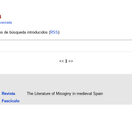
a
vanzada
ios de búsqueda introducidos (
RSS
):
<<
1
>>
Revista
The Literature of Misoginy in medieval Spain
Fascículo