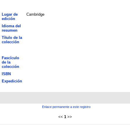
Lugar de
Cambridge
edición
Idioma del
resumen
Título de la
colección
Fascículo
de la
colección
ISBN
Expedición
Enlace permanente a este registro
<<
1
>>