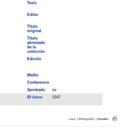
Tesis
Editor
Título
original
Título
abreviado
de la
colección
Edición
Medio
Conferencia
Aprobado
no
ID único
1547
Lista
|
Bibliografía
|
Detalles