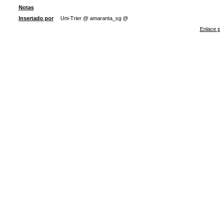
Notas
Insertado por
Uni-Trier @ amaranta_sg @
Enlace p