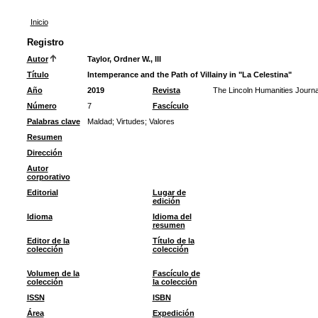
Inicio
Registro
Autor
Taylor, Ordner W., III
Título
Intemperance and the Path of Villainy in "La Celestina"
Año
2019
Revista
The Lincoln Humanities Journa
Número
7
Fascículo
Palabras clave
Maldad
;
Virtudes
;
Valores
Resumen
Dirección
Autor
corporativo
Editorial
Lugar de
edición
Idioma
Idioma del
resumen
Editor de la
Título de la
colección
colección
Volumen de la
Fascículo de
colección
la colección
ISSN
ISBN
Área
Expedición