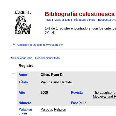
Bibliografía celestinesca
Inicio
|
Mostrar todo
|
Búsqueda simple
|
Búsqueda av
1–1 de 1 registro encontrado(s) con los criteri
(
RSS
):
Opciones de búsqueda y visualización
Seleccionar todo
Deseleccionar todo
Registro
Autor
Giles, Ryan D.
Título
Virgins and Harlots
Año
2009
Revista
The Laughter of
Medieval and 
Número
Fascículo
Palabras
Parodia
;
Religión
clave