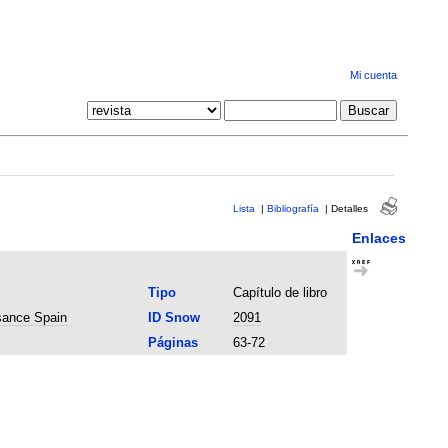
Mi cuenta
Lista
|
Bibliografía
|
Detalles
Enlaces
Tipo
Capítulo de libro
ssance Spain
ID Snow
2091
Páginas
63-72