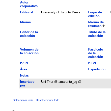
Autor
corporativo
Editorial
University of Toronto Press
Lugar de
T
edición
Idioma
Idioma del
resumen
Editor de la
Título de la
colección
colección
Volumen de
Fascículo
la colección
de la
colección
ISSN
ISBN
Área
Expedición
Notas
Insertado
Uni-Trier @ amaranta_sg @
por
Seleccionar todo
Deseleccionar todo