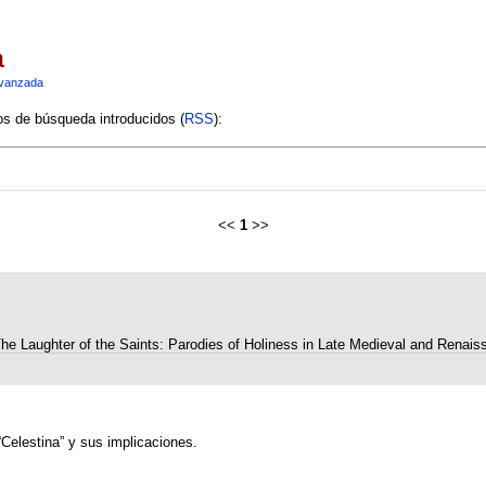
a
vanzada
ios de búsqueda introducidos (
RSS
):
<<
1
>>
he Laughter of the Saints: Parodies of Holiness in Late Medieval and Renai
“Celestina” y sus implicaciones.