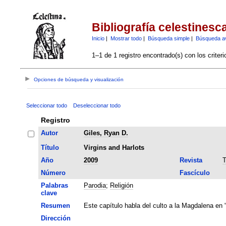
Bibliografía celestinesc
Inicio
|
Mostrar todo
|
Búsqueda simple
|
Búsqueda a
1–1 de 1 registro encontrado(s) con los criter
Opciones de búsqueda y visualización
Seleccionar todo
Deseleccionar todo
Registro
Autor
Giles, Ryan D.
Título
Virgins and Harlots
Año
2009
Revista
T
Número
Fascículo
Palabras
Parodia
;
Religión
clave
Resumen
Este capítulo habla del culto a la Magdalena en 
Dirección