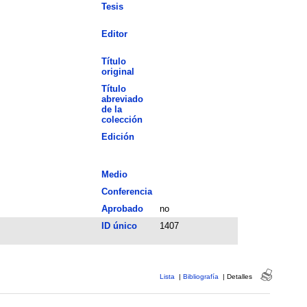
Tesis
Editor
Título
original
Título
abreviado
de la
colección
Edición
Medio
Conferencia
Aprobado
no
ID único
1407
Lista
|
Bibliografía
|
Detalles