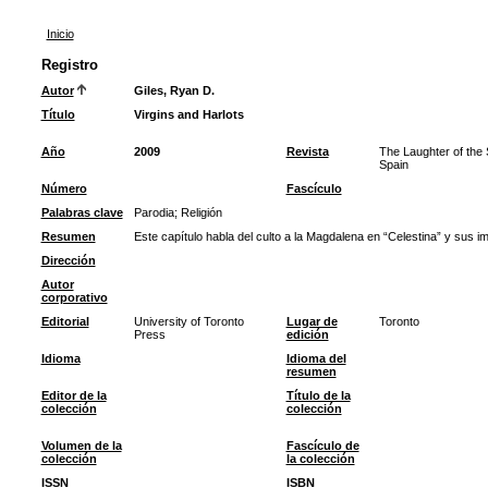
Inicio
Registro
Autor
Giles, Ryan D.
Título
Virgins and Harlots
Año
2009
Revista
The Laughter of the 
Spain
Número
Fascículo
Palabras clave
Parodia
;
Religión
Resumen
Este capítulo habla del culto a la Magdalena en “Celestina” y sus i
Dirección
Autor
corporativo
Editorial
University of Toronto
Lugar de
Toronto
Press
edición
Idioma
Idioma del
resumen
Editor de la
Título de la
colección
colección
Volumen de la
Fascículo de
colección
la colección
ISSN
ISBN