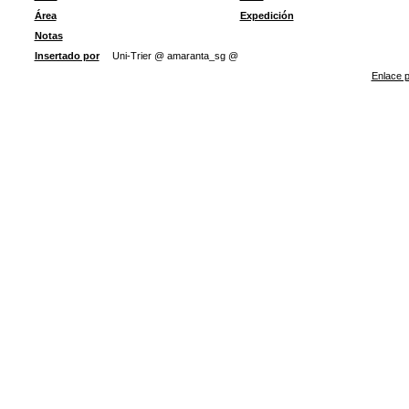
Área
Expedición
Notas
Insertado por
Uni-Trier @ amaranta_sg @
Enlace p