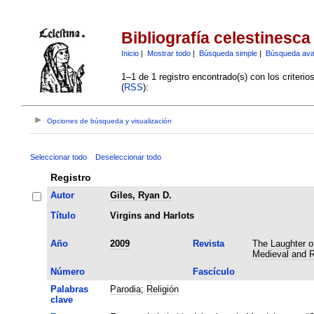
Bibliografía celestinesca
Inicio
|
Mostrar todo
|
Búsqueda simple
|
Búsqueda av
1–1 de 1 registro encontrado(s) con los criteri
(
RSS
):
Opciones de búsqueda y visualización
Seleccionar todo
Deseleccionar todo
Registro
Autor
Giles, Ryan D.
Título
Virgins and Harlots
Año
2009
Revista
The Laughter of
Medieval and 
Número
Fascículo
Palabras
Parodia
;
Religión
clave