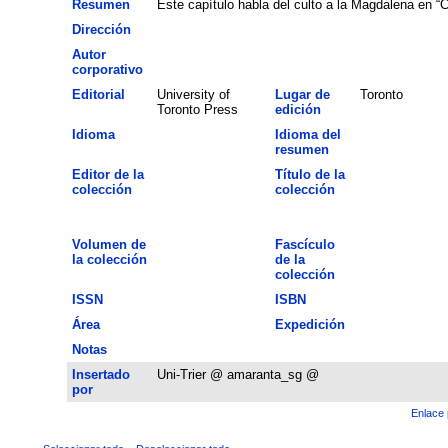
Resumen
Este capítulo habla del culto a la Magdalena en “C
Dirección
Autor
corporativo
Editorial
University of
Lugar de
Toronto
Toronto Press
edición
Idioma
Idioma del
resumen
Editor de la
Título de la
colección
colección
Volumen de
Fascículo
la colección
de la
colección
ISSN
ISBN
Área
Expedición
Notas
Insertado
Uni-Trier @ amaranta_sg @
por
Enlace 