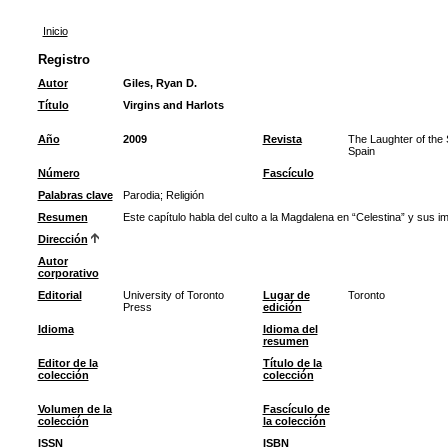
Inicio
Registro
Autor
Giles, Ryan D.
Título
Virgins and Harlots
Año
2009
Revista
The Laughter of the 
Spain
Número
Fascículo
Palabras clave
Parodia
;
Religión
Resumen
Este capítulo habla del culto a la Magdalena en “Celestina” y sus i
Dirección
Autor
corporativo
Editorial
University of Toronto
Lugar de
Toronto
Press
edición
Idioma
Idioma del
resumen
Editor de la
Título de la
colección
colección
Volumen de la
Fascículo de
colección
la colección
ISSN
ISBN