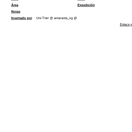
Área
Expedición
Notas
Insertado por
Uni-Trier @ amaranta_sg @
Enlace p