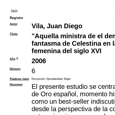
Inicio
Registro
Autor
Vila, Juan Diego
Título
"Aquella ministra de el de
fantasma de Celestina en l
femenina del siglo XVI
Año
2006
Número
6
Palabras clave
Recepción
;
Ejemplaridad
;
Mujer
Resumen
El presente estudio se centra
de Oro español, momento his
como un best-seller indiscut
desde la perspectiva de la c