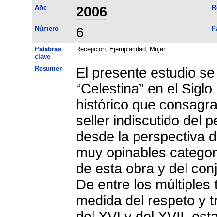
Año
2006
R
Número
6
F
Palabras
Recepción
;
Ejemplaridad
;
Mujer
clave
Resumen
El presente estudio se
“Celestina” en el Sig
histórico que consagra
seller indiscutido del 
desde la perspectiva d
muy opinables categor
de esta obra y del con
De entre los múltiples
medida del respeto y t
del XVI y del XVII, est