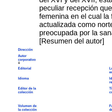
peculiar recepción qu
femenina en el cual la 
actualizada como norte
preocupada por la san
[Resumen del autor]
Dirección
Autor
corporativo
Editorial
L
e
Idioma
I
r
Editor de la
T
colección
c
Volumen de
F
la colección
d