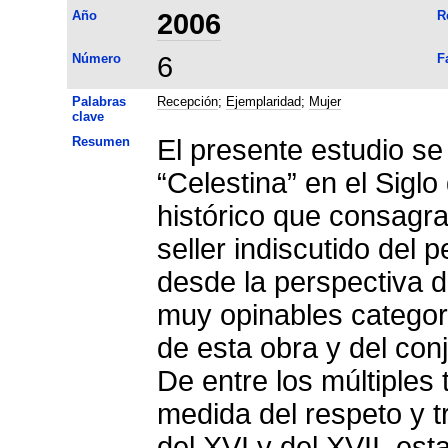
Año
2006
R
Número
6
F
Palabras
Recepción
;
Ejemplaridad
;
Mujer
clave
Resumen
El presente estudio se
“Celestina” en el Sig
histórico que consagra
seller indiscutido del 
desde la perspectiva d
muy opinables categor
de esta obra y del con
De entre los múltiples
medida del respeto y t
del XVI y del XVII, est