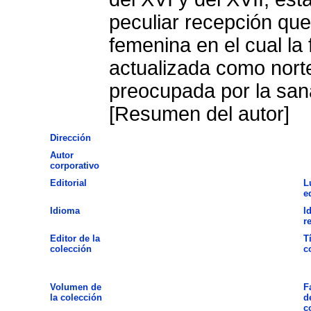
peculiar recepción qu
femenina en el cual la 
actualizada como norte
preocupada por la san
[Resumen del autor]
Dirección
Autor
corporativo
Editorial
L
e
Idioma
I
r
Editor de la
T
colección
c
Volumen de
F
la colección
d
c