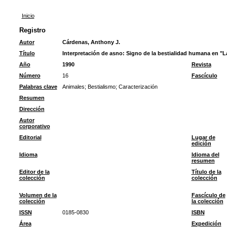
Inicio
Registro
Autor
Cárdenas, Anthony J.
Título
Interpretación de asno: Signo de la bestialidad humana en "L
Año
1990
Revista
Número
16
Fascículo
Palabras clave
Animales
;
Bestialismo
;
Caracterización
Resumen
Dirección
Autor
corporativo
Editorial
Lugar de
edición
Idioma
Idioma del
resumen
Editor de la
Título de la
colección
colección
Volumen de la
Fascículo de
colección
la colección
ISSN
0185-0830
ISBN
Área
Expedición