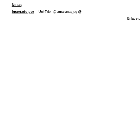
Notas
Insertado por
Uni-Trier @ amaranta_sg @
Enlace p