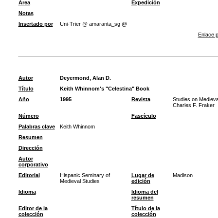
Área
Expedición
Notas
Insertado por
Uni-Trier @ amaranta_sg @
Enlace p
Autor
Deyermond, Alan D.
Título
Keith Whinnom's "Celestina" Book
Año
1995
Revista
Studies on Medieval
Charles F. Fraker
Número
Fascículo
Palabras clave
Keith Whinnom
Resumen
Dirección
Autor
corporativo
Editorial
Hispanic Seminary of
Lugar de
Madison
Medieval Studies
edición
Idioma
Idioma del
resumen
Editor de la
Título de la
colección
colección