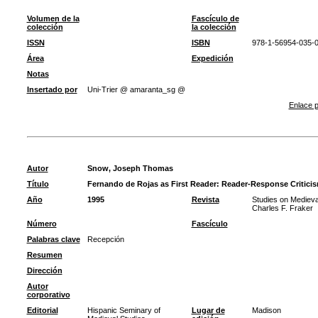
Volumen de la
Fascículo de
colección
la colección
ISSN
ISBN
978-1-56954-035-
Área
Expedición
Notas
Insertado por
Uni-Trier @ amaranta_sg @
Enlace p
Autor
Snow, Joseph Thomas
Título
Fernando de Rojas as First Reader: Reader-Response Criticis
Año
1995
Revista
Studies on Medieval
Charles F. Fraker
Número
Fascículo
Palabras clave
Recepción
Resumen
Dirección
Autor
corporativo
Editorial
Hispanic Seminary of
Lugar de
Madison