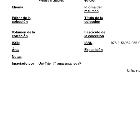
Medieval Studies
edición
Idioma
Idioma del
resumen
Editor de la
Título de la
colección
colección
Volumen de la
Fascículo de
colección
la colección
ISSN
ISBN
978-1-56954-035-
Área
Expedición
Notas
Insertado por
Uni-Trier @ amaranta_sg @
Enlace p