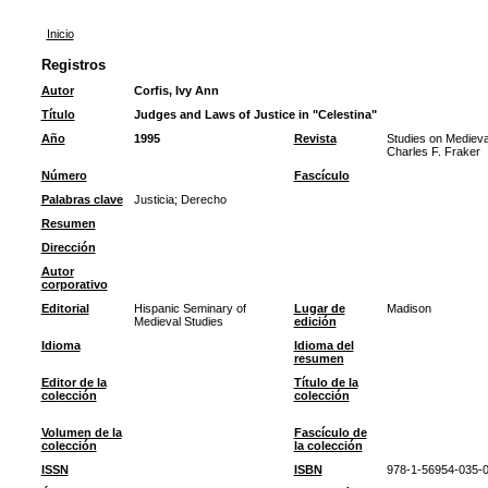
Inicio
Registros
Autor
Corfis, Ivy Ann
Título
Judges and Laws of Justice in "Celestina"
Año
1995
Revista
Studies on Medieval
Charles F. Fraker
Número
Fascículo
Palabras clave
Justicia
;
Derecho
Resumen
Dirección
Autor
corporativo
Editorial
Hispanic Seminary of
Lugar de
Madison
Medieval Studies
edición
Idioma
Idioma del
resumen
Editor de la
Título de la
colección
colección
Volumen de la
Fascículo de
colección
la colección
ISSN
ISBN
978-1-56954-035-