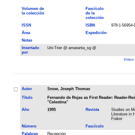
Volumen de
Fascículo
la colección
de la
colección
ISSN
ISBN
978-1-56954-
Área
Expedición
Notas
Insertado
Uni-Trier @ amaranta_sg @
por
Enlace 
Autor
Snow, Joseph Thomas
Título
Fernando de Rojas as First Reader: Reader-Re
"Celestina"
Año
1995
Revista
Studies on M
Literature in 
Fraker
Número
Fascículo
Palabras
Recepción