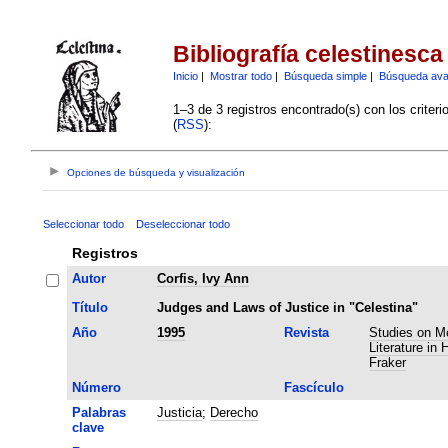
Bibliografía celestinesca
Inicio
|
Mostrar todo
|
Búsqueda simple
|
Búsqueda av
1–3 de 3 registros encontrado(s) con los criter
(
RSS
):
Opciones de búsqueda y visualización
Seleccionar todo
Deseleccionar todo
Registros
Autor
Corfis, Ivy Ann
Título
Judges and Laws of Justice in "Celestina"
Año
1995
Revista
Studies on M
Literature in 
Fraker
Número
Fascículo
Palabras
Justicia
;
Derecho
clave