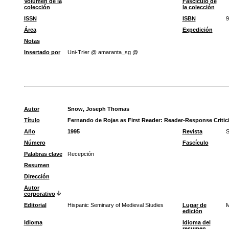
Volumen de la
Fascículo de
colección
la colección
ISSN
ISBN
9
Área
Expedición
Notas
Insertado por
Uni-Trier @ amaranta_sg @
Autor
Snow, Joseph Thomas
Título
Fernando de Rojas as First Reader: Reader-Response Critic
Año
1995
Revista
S
Número
Fascículo
Palabras clave
Recepción
Resumen
Dirección
Autor
corporativo
Editorial
Hispanic Seminary of Medieval Studies
Lugar de
M
edición
Idioma
Idioma del
resumen