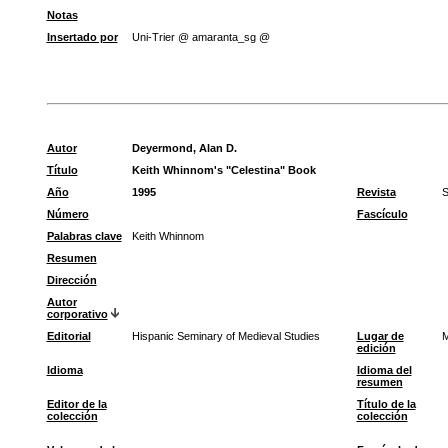
Notas
Insertado por
Uni-Trier @ amaranta_sg @
Autor
Deyermond, Alan D.
Título
Keith Whinnom's "Celestina" Book
Año
1995
Revista
S
Número
Fascículo
Palabras clave
Keith Whinnom
Resumen
Dirección
Autor
corporativo
Editorial
Hispanic Seminary of Medieval Studies
Lugar de
M
edición
Idioma
Idioma del
resumen
Editor de la
Título de la
colección
colección