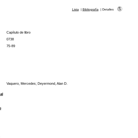
Lista
|
Bibliografía
|
Detalles
Capítulo de libro
0738
75-89
Vaquero, Mercedes; Deyermond, Alan D.
al
e