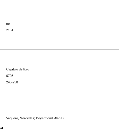
no
2151
Capítulo de libro
0793
245-258
Vaquero, Mercedes; Deyermond, Alan D.
al