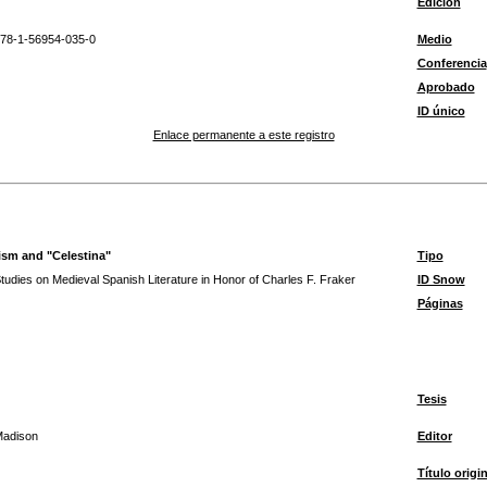
Edición
78-1-56954-035-0
Medio
Conferencia
Aprobado
ID único
Enlace permanente a este registro
ism and "Celestina"
Tipo
tudies on Medieval Spanish Literature in Honor of Charles F. Fraker
ID Snow
Páginas
Tesis
adison
Editor
Título origin