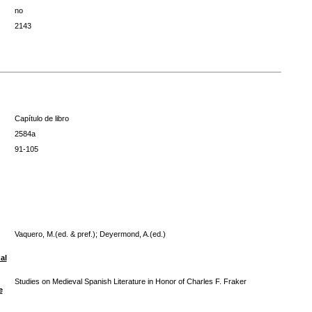
no
2143
Capítulo de libro
2584a
91-105
Vaquero, M.(ed. & pref.); Deyermond, A.(ed.)
al
Studies on Medieval Spanish Literature in Honor of Charles F. Fraker
e