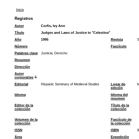
Inicio
Registros
Autor
Corfis, Ivy Ann
Título
Judges and Laws of Justice in "Celestina"
Año
1995
Revista
S
Número
Fascículo
Palabras clave
Justicia
;
Derecho
Resumen
Dirección
Autor
corporativo
Editorial
Hispanic Seminary of Medieval Studies
Lugar de
M
edición
Idioma
Idioma del
resumen
Editor de la
Título de la
colección
colección
Volumen de la
Fascículo de
colección
la colección
ISSN
ISBN
9
Área
Expedición