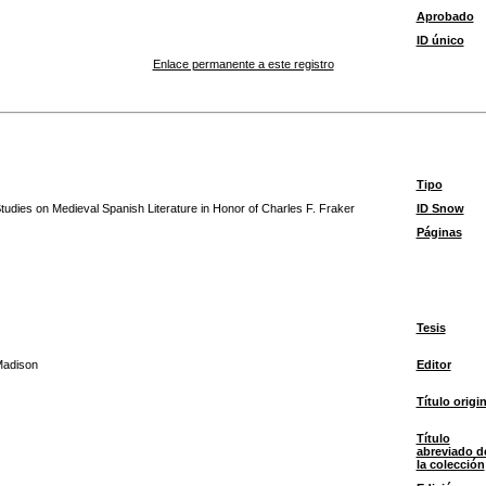
Aprobado
ID único
Enlace permanente a este registro
Tipo
tudies on Medieval Spanish Literature in Honor of Charles F. Fraker
ID Snow
Páginas
Tesis
adison
Editor
Título origin
Título
abreviado d
la colección