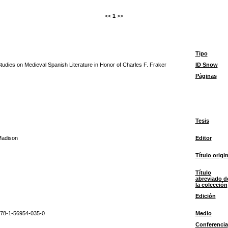
<<
1
>>
Tipo
tudies on Medieval Spanish Literature in Honor of Charles F. Fraker
ID Snow
Páginas
Tesis
adison
Editor
Título origin
Título
abreviado d
la colección
Edición
78-1-56954-035-0
Medio
Conferencia