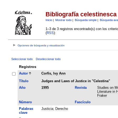
Bibliografía celestinesca
Inicio
|
Mostrar todo
|
Búsqueda simple
|
Búsqueda av
1–3 de 3 registros encontrado(s) con los criter
(
RSS
):
Opciones de búsqueda y visualización
Seleccionar todo
Deseleccionar todo
Registros
Autor
Corfis, Ivy Ann
Título
Judges and Laws of Justice in "Celestina"
Año
1995
Revista
Studies on M
Literature in 
Fraker
Número
Fascículo
Palabras
Justicia
;
Derecho
clave