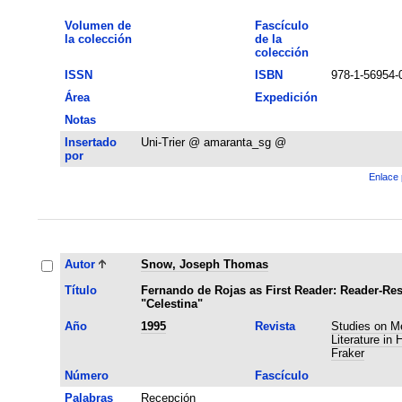
Volumen de
Fascículo
la colección
de la
colección
ISSN
ISBN
978-1-56954-
Área
Expedición
Notas
Insertado
Uni-Trier @ amaranta_sg @
por
Enlace 
Autor
Snow, Joseph Thomas
Título
Fernando de Rojas as First Reader: Reader-Re
"Celestina"
Año
1995
Revista
Studies on M
Literature in 
Fraker
Número
Fascículo
Palabras
Recepción