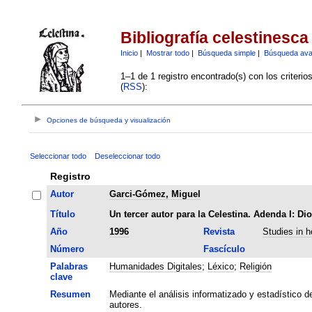
Bibliografía celestinesca
Inicio
|
Mostrar todo
|
Búsqueda simple
|
Búsqueda av
1–1 de 1 registro encontrado(s) con los criteri
(
RSS
):
Opciones de búsqueda y visualización
Seleccionar todo
Deseleccionar todo
Registro
Autor
Garci-Gómez, Miguel
Título
Un tercer autor para la Celestina. Adenda I: Di
Año
1996
Revista
Studies in h
Número
Fascículo
Palabras
Humanidades Digitales
;
Léxico
;
Religión
clave
Resumen
Mediante el análisis informatizado y estadístico d
autores.