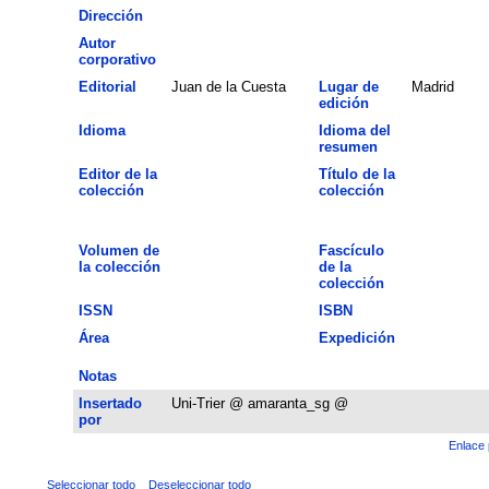
Dirección
Autor
corporativo
Editorial
Juan de la Cuesta
Lugar de
Madrid
edición
Idioma
Idioma del
resumen
Editor de la
Título de la
colección
colección
Volumen de
Fascículo
la colección
de la
colección
ISSN
ISBN
Área
Expedición
Notas
Insertado
Uni-Trier @ amaranta_sg @
por
Enlace 
Seleccionar todo
Deseleccionar todo