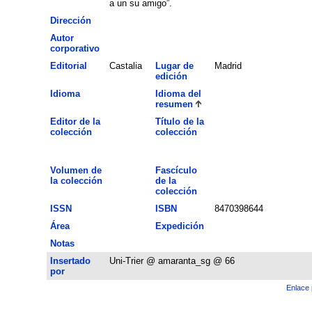
a un su amigo”.
Dirección
Autor
corporativo
Editorial
Castalia
Lugar de
Madrid
edición
Idioma
Idioma del
resumen
Editor de la
Título de la
colección
colección
Volumen de
Fascículo
la colección
de la
colección
ISSN
ISBN
8470398644
Área
Expedición
Notas
Insertado
Uni-Trier @ amaranta_sg @ 66
por
Enlace 