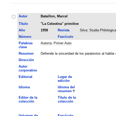
Autor
Bataillon, Marcel
Título
"La Celestina" primitive
Año
1958
Revista
Silva: Studia Philologic
Número
Fascículo
Palabras
Autoría
;
Primer Auto
clave
Resumen
Defiende la sinceridad de los paratextos al habla
Dirección
Autor
corporativo
Editorial
Lugar de
edición
Idioma
Idioma del
resumen
Editor de la
Título de la
colección
colección
Volumen de
Fascículo