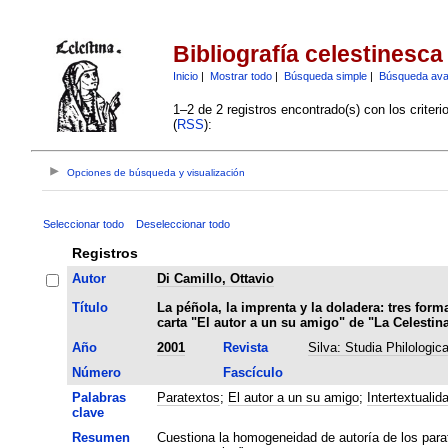
Bibliografía celestinesca
Inicio
|
Mostrar todo
|
Búsqueda simple
|
Búsqueda av
1–2 de 2 registros encontrado(s) con los criter
(
RSS
):
Opciones de búsqueda y visualización
Seleccionar todo
Deseleccionar todo
Registros
Autor
Di Camillo, Ottavio
Título
La péñola, la imprenta y la doladera: tres form
carta "El autor a un su amigo" de "La Celestin
Año
2001
Revista
Silva: Studia Philologic
Número
Fascículo
Palabras
Paratextos
;
El autor a un su amigo
;
Intertextualid
clave
Resumen
Cuestiona la homogeneidad de autoría de los parate