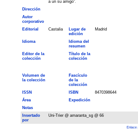
a un su amigo”.
Dirección
Autor
corporativo
Editorial
Castalia
Lugar de
Madrid
edición
Idioma
Idioma del
resumen
Editor de la
Título de la
colección
colección
Volumen de
Fascículo
la colección
de la
colección
ISSN
ISBN
8470398644
Área
Expedición
Notas
Insertado
Uni-Trier @ amaranta_sg @ 66
por
Enlace 