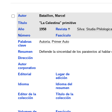
Autor
Bataillon, Marcel
Título
"La Celestina" primitive
Año
1958
Revista
Silva: Studia Philologic
Número
Fascículo
Palabras
Autoría
;
Primer Auto
clave
Resumen
Defiende la sinceridad de los paratextos al habla
Dirección
Autor
corporativo
Editorial
Lugar de
edición
Idioma
Idioma del
resumen
Editor de la
Título de la
colección
colección
Volumen de
Fascículo