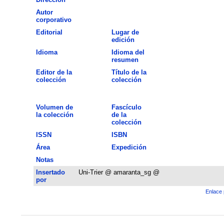
Autor
corporativo
Editorial
Lugar de
edición
Idioma
Idioma del
resumen
Editor de la
Título de la
colección
colección
Volumen de
Fascículo
la colección
de la
colección
ISSN
ISBN
Área
Expedición
Notas
Insertado
Uni-Trier @ amaranta_sg @
por
Enlace 