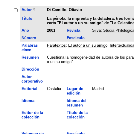
Autor
Di Camillo, Ottavio
Título
La péñola, la imprenta y la doladera: tres form
carta "El autor a un su amigo" de "La Celestin
Año
2001
Revista
Silva: Studia Philologic
Número
Fascículo
Palabras
Paratextos
;
El autor a un su amigo
;
Intertextualid
clave
Resumen
Cuestiona la homogeneidad de autoría de los parate
a un su amigo”.
Dirección
Autor
corporativo
Editorial
Castalia
Lugar de
Madrid
edición
Idioma
Idioma del
resumen
Editor de la
Título de la
colección
colección
Volumen de
Fascículo