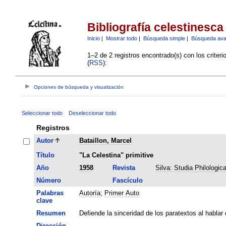
Bibliografía celestinesca
Inicio
|
Mostrar todo
|
Búsqueda simple
|
Búsqueda av
1–2 de 2 registros encontrado(s) con los criter
(
RSS
):
Opciones de búsqueda y visualización
Seleccionar todo
Deseleccionar todo
Registros
Autor
Bataillon, Marcel
Título
"La Celestina" primitive
Año
1958
Revista
Silva: Studia Philologic
Número
Fascículo
Palabras
Autoría
;
Primer Auto
clave
Resumen
Defiende la sinceridad de los paratextos al habla
Dirección