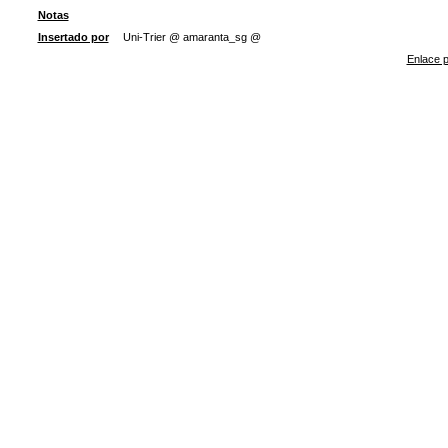
Notas
Insertado por
Uni-Trier @ amaranta_sg @
Enlace p