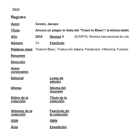
Inicio
Registro
Autor
Gesiot, Jacopo
Título
Ancora un plagio in Italia del "Tirant lo Blanc": la lettera ded
Año
2019
Revista
SCRIPTA. Revista Internacional de Lite
Número
14
Fascículo
Palabras clave
Tirant lo Blanc
;
Traducción italiana
;
Paratextos
;
Influencia
;
Fuentes
Resumen
Dirección
Autor
corporativo
Editorial
Lugar de
edición
Idioma
Idioma del
resumen
Editor de la
Título de la
colección
colección
Volumen de la
Fascículo de
colección
la colección
ISSN
ISBN
Área
Expedición