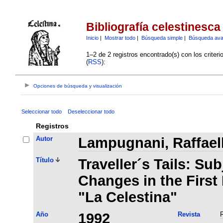
Bibliografía celestinesca
Inicio
|
Mostrar todo
|
Búsqueda simple
|
Búsqueda av
1–2 de 2 registros encontrado(s) con los criter
(
RSS
):
Opciones de búsqueda y visualización
Seleccionar todo
Deseleccionar todo
Registros
Autor
Lampugnani, Raffael
Título
Traveller´s Tails: Sub
Changes in the First 
"La Celestina"
Año
1992
Revista