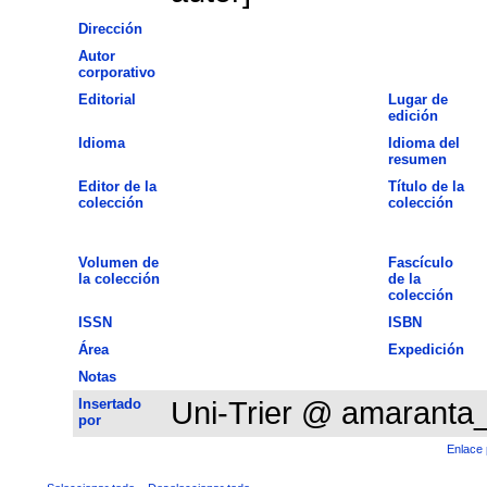
Dirección
Autor
corporativo
Editorial
Lugar de
edición
Idioma
Idioma del
resumen
Editor de la
Título de la
colección
colección
Volumen de
Fascículo
la colección
de la
colección
ISSN
ISBN
Área
Expedición
Notas
Insertado
Uni-Trier @ amaranta
por
Enlace 