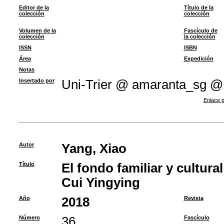
Editor de la
Título de la
colección
colección
Volumen de la
Fascículo de
colección
la colección
ISSN
ISBN
Área
Expedición
Notas
Insertado por
Uni-Trier @ amaranta_sg @
Enlace p
Autor
Yang, Xiao
Título
El fondo familiar y cultura
Cui Yingying
Año
2018
Revista
Número
36
Fascículo