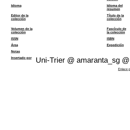
Idioma
Idioma del
resumen
Editor de la
Título de la
colección
colección
Volumen de la
Fascículo de
colección
la colección
ISSN
ISBN
Área
Expedición
Notas
Insertado por
Uni-Trier @ amaranta_sg @
Enlace p