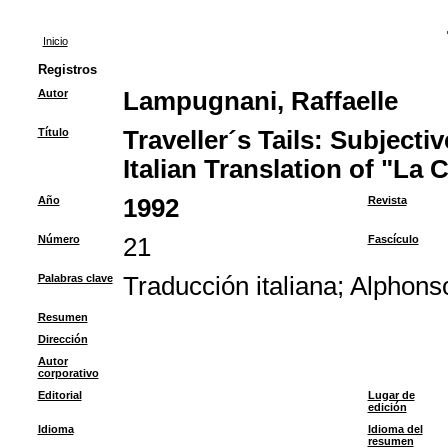
Inicio
Registros
Autor
Lampugnani, Raffaelle
Título
Traveller´s Tails: Subjecti
Italian Translation of "La 
Año
1992
Revista
Número
21
Fascículo
Palabras clave
Traducción italiana
;
Alphons
Resumen
Dirección
Autor
corporativo
Editorial
Lugar de
edición
Idioma
Idioma del
resumen