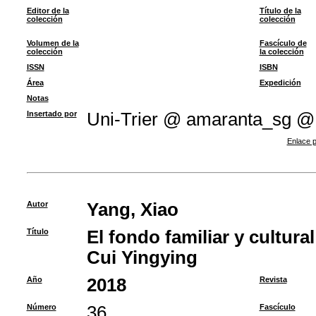
Editor de la
Título de la
colección
colección
Volumen de la
Fascículo de
colección
la colección
ISSN
ISBN
Área
Expedición
Notas
Insertado por
Uni-Trier @ amaranta_sg @
Enlace p
Autor
Yang, Xiao
Título
El fondo familiar y cultura
Cui Yingying
Año
2018
Revista
Número
36
Fascículo