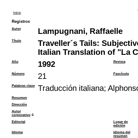
Inicio
Registros
Autor
Lampugnani, Raffaelle
Título
Traveller´s Tails: Subjecti
Italian Translation of "La 
Año
1992
Revista
Número
21
Fascículo
Palabras clave
Traducción italiana
;
Alphons
Resumen
Dirección
Autor
corporativo
Editorial
Lugar de
edición
Idioma
Idioma del
resumen