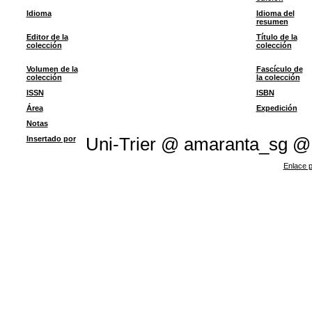
Idioma
Idioma del
resumen
Editor de la
Título de la
colección
colección
Volumen de la
Fascículo de
colección
la colección
ISSN
ISBN
Área
Expedición
Notas
Insertado por
Uni-Trier @ amaranta_sg @
Enlace p