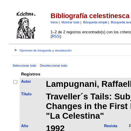
Bibliografía celestinesca
Inicio
|
Mostrar todo
|
Búsqueda simple
|
Búsqueda av
1–2 de 2 registros encontrado(s) con los criter
(
RSS
):
Opciones de búsqueda y visualización
Seleccionar todo
Deseleccionar todo
Registros
Autor
Lampugnani, Raffael
Título
Traveller´s Tails: Sub
Changes in the First 
"La Celestina"
Año
1992
Revista
R