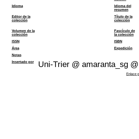
Idioma
Idioma del
resumen
Editor de la
Título de la
colección
colección
Volumen de la
Fascículo de
colección
la colección
ISSN
ISBN
Área
Expedición
Notas
Insertado por
Uni-Trier @ amaranta_sg @
Enlace p