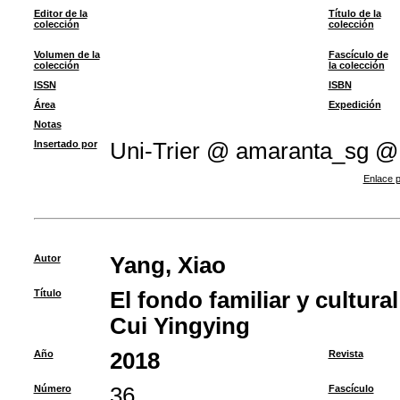
Editor de la
Título de la
colección
colección
Volumen de la
Fascículo de
colección
la colección
ISSN
ISBN
Área
Expedición
Notas
Insertado por
Uni-Trier @ amaranta_sg @
Enlace p
Autor
Yang, Xiao
Título
El fondo familiar y cultura
Cui Yingying
Año
2018
Revista
Número
36
Fascículo