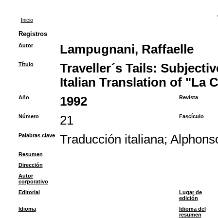
Inicio
Registros
Autor
Lampugnani, Raffaelle
Título
Traveller´s Tails: Subjecti
Italian Translation of "La 
Año
1992
Revista
Número
21
Fascículo
Palabras clave
Traducción italiana
;
Alphons
Resumen
Dirección
Autor
corporativo
Editorial
Lugar de
edición
Idioma
Idioma del
resumen