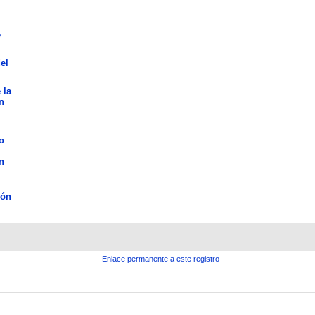
e
el
 la
n
o
n
ión
Enlace permanente a este registro