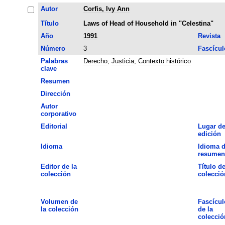
Autor
Corfis, Ivy Ann
Título
Laws of Head of Household in "Celestina"
Año
1991
Revista
Número
3
Fascícul
Palabras
Derecho
;
Justicia
;
Contexto histórico
clave
Resumen
Dirección
Autor
corporativo
Editorial
Lugar d
edición
Idioma
Idioma d
resumen
Editor de la
Título de
colección
colecció
Volumen de
Fascícul
la colección
de la
colecció