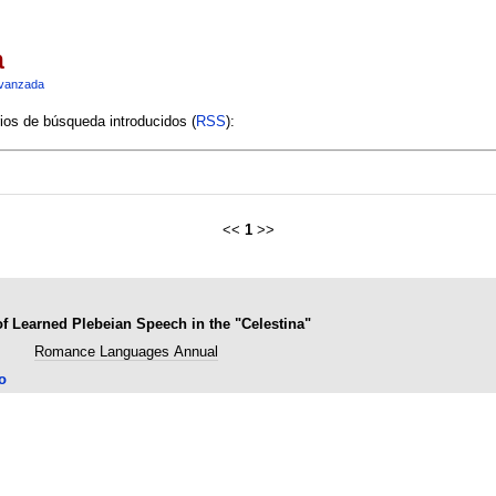
a
vanzada
rios de búsqueda introducidos (
RSS
):
<<
1
>>
of Learned Plebeian Speech in the "Celestina"
Romance Languages Annual
o