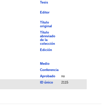
Tesis
Editor
Título
original
Título
abreviado
de la
colección
Edición
Medio
Conferencia
Aprobado
no
ID único
2115