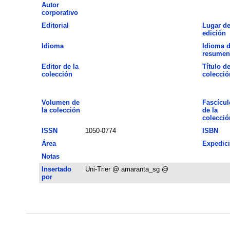
Autor
corporativo
Editorial
Lugar d
edición
Idioma
Idioma d
resumen
Editor de la
Título de
colección
colecció
Volumen de
Fascícul
la colección
de la
colecció
ISSN
1050-0774
ISBN
Área
Expedic
Notas
Insertado
Uni-Trier @ amaranta_sg @
por