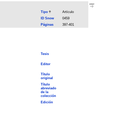
Tipo
Artículo
ID Snow
0459
Páginas
397-401
Tesis
Editor
Título
original
Título
abreviado
de la
colección
Edición