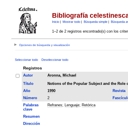
Bibliografía celestinesc
Inicio
|
Mostrar todo
|
Búsqueda simple
|
Búsqueda a
1–2 de 2 registros encontrado(s) con los crite
Opciones de búsqueda y visualización
Seleccionar todo
Deseleccionar todo
Registros
Autor
Aronna, Michael
Título
Notions of the Popular Subject and the Role 
Año
1990
Revista
Número
2
Fascícul
Palabras
Refranes
;
Lenguaje
;
Retórica
clave
Resumen
Dirección