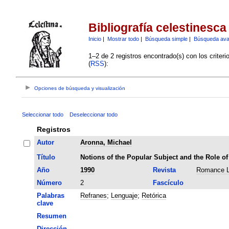
Bibliografía celestinesca
Inicio
|
Mostrar todo
|
Búsqueda simple
|
Búsqueda av
1–2 de 2 registros encontrado(s) con los criter
(
RSS
):
Opciones de búsqueda y visualización
Seleccionar todo
Deseleccionar todo
Registros
Autor
Aronna, Michael
Título
Notions of the Popular Subject and the Role of
Año
1990
Revista
Romance L
Número
2
Fascículo
Palabras
Refranes
;
Lenguaje
;
Retórica
clave
Resumen
Dirección