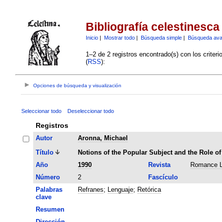
Bibliografía celestinesca
Inicio
|
Mostrar todo
|
Búsqueda simple
|
Búsqueda av
1–2 de 2 registros encontrado(s) con los criter
(
RSS
):
Opciones de búsqueda y visualización
Seleccionar todo
Deseleccionar todo
Registros
Autor
Aronna, Michael
Título
Notions of the Popular Subject and the Role of
Año
1990
Revista
Romance L
Número
2
Fascículo
Palabras
Refranes
;
Lenguaje
;
Retórica
clave
Resumen
Dirección