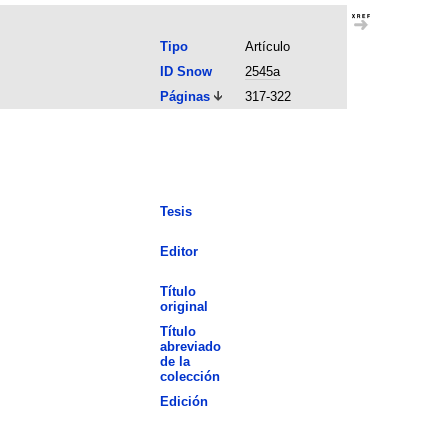
Tipo
Artículo
ID Snow
2545a
Páginas
317-322
Tesis
Editor
Título
original
Título
abreviado
de la
colección
Edición