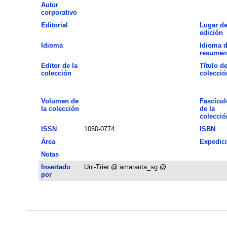
Autor
corporativo
Editorial
Lugar d
edición
Idioma
Idioma d
resumen
Editor de la
Título de
colección
colecció
Volumen de
Fascícul
la colección
de la
colecció
ISSN
1050-0774
ISBN
Área
Expedic
Notas
Insertado
Uni-Trier @ amaranta_sg @
por