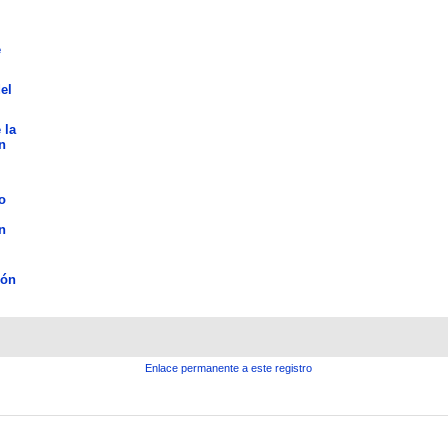
e
el
 la
n
o
n
ión
Enlace permanente a este registro