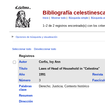
Bibliografía celestinesc
Inicio
|
Mostrar todo
|
Búsqueda simple
|
Búsqueda a
1–2 de 2 registros encontrado(s) con los crite
Opciones de búsqueda y visualización
Seleccionar todo
Deseleccionar todo
Registros
Autor
Corfis, Ivy Ann
Título
Laws of Head of Household in "Celestina"
Año
1991
Revista
Número
3
Fascícul
Palabras
Derecho
;
Justicia
;
Contexto histórico
clave
Resumen
Dirección