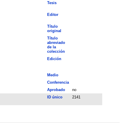
Tesis
Editor
Título
original
Título
abreviado
de la
colección
Edición
Medio
Conferencia
Aprobado
no
ID único
2141