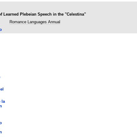
of Learned Plebeian Speech in the "Celestina"
Romance Languages Annual
o
e
el
 la
n
o
n