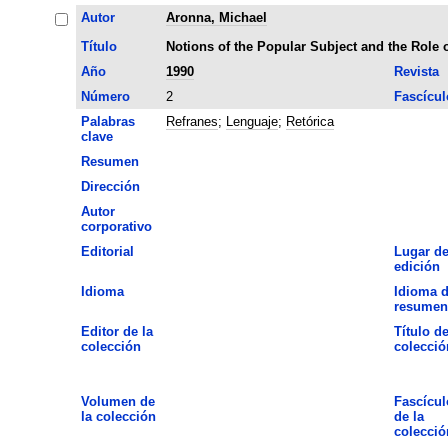
Autor
Aronna, Michael
Título
Notions of the Popular Subject and the Role 
Año
1990
Revista
Número
2
Fascícul
Palabras
Refranes
;
Lenguaje
;
Retórica
clave
Resumen
Dirección
Autor
corporativo
Editorial
Lugar d
edición
Idioma
Idioma d
resumen
Editor de la
Título de
colección
colecció
Volumen de
Fascícul
la colección
de la
colecció