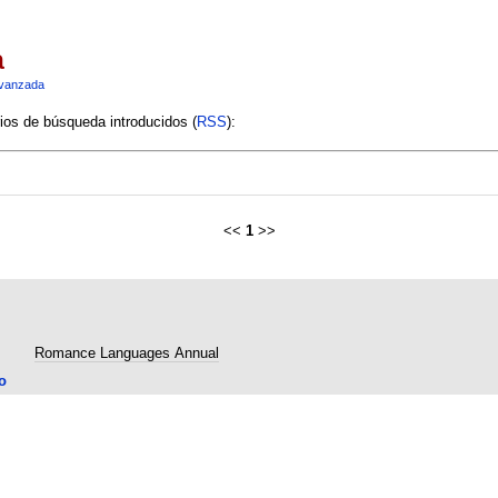
a
vanzada
rios de búsqueda introducidos (
RSS
):
<<
1
>>
Romance Languages Annual
o