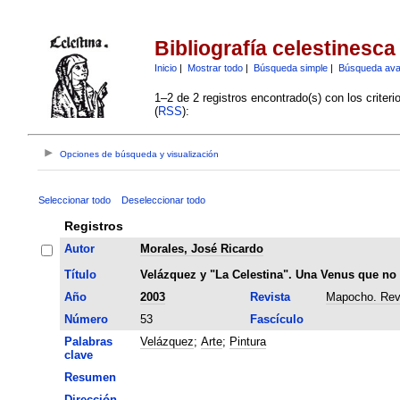
Bibliografía celestinesca
Inicio
|
Mostrar todo
|
Búsqueda simple
|
Búsqueda av
1–2 de 2 registros encontrado(s) con los criter
(
RSS
):
Opciones de búsqueda y visualización
Seleccionar todo
Deseleccionar todo
Registros
Autor
Morales, José Ricardo
Título
Velázquez y "La Celestina". Una Venus que no 
Año
2003
Revista
Mapocho. Rev
Número
53
Fascículo
Palabras
Velázquez
;
Arte
;
Pintura
clave
Resumen
Dirección