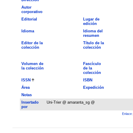
Autor
corporativo
Editorial
Lugar de
edición
Idioma
Idioma del
resumen
Editor de la
Título de la
colección
colección
Volumen de
Fascículo
la colección
de la
colección
ISSN
ISBN
Área
Expedición
Notas
Insertado
Uni-Trier @ amaranta_sg @
por
Enlace 