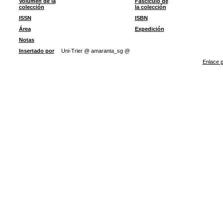
Volumen de la
Fascículo de
colección
la colección
ISSN
ISBN
Área
Expedición
Notas
Insertado por
Uni-Trier @ amaranta_sg @
Enlace p