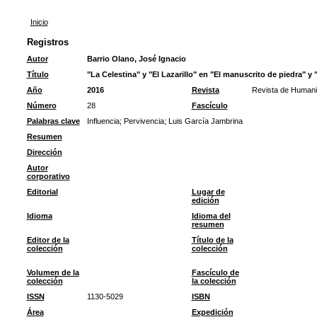
Inicio
Registros
Autor
Barrio Olano, José Ignacio
Título
"La Celestina" y "El Lazarillo" en "El manuscrito de piedra" y
Año
2016
Revista
Revista de Human
Número
28
Fascículo
Palabras clave
Influencia
;
Pervivencia
;
Luis García Jambrina
Resumen
Dirección
Autor
corporativo
Editorial
Lugar de
edición
Idioma
Idioma del
resumen
Editor de la
Título de la
colección
colección
Volumen de la
Fascículo de
colección
la colección
ISSN
1130-5029
ISBN
Área
Expedición