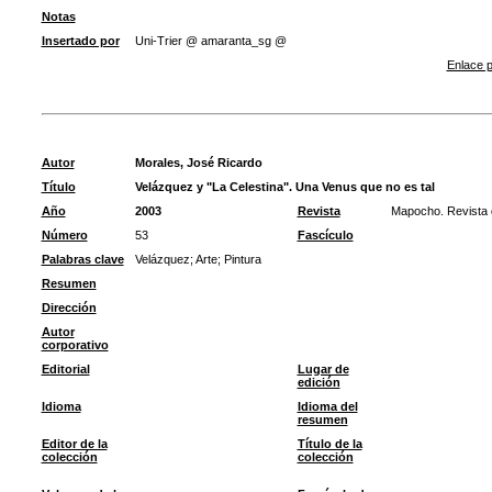
Notas
Insertado por
Uni-Trier @ amaranta_sg @
Enlace p
Autor
Morales, José Ricardo
Título
Velázquez y "La Celestina". Una Venus que no es tal
Año
2003
Revista
Mapocho. Revista
Número
53
Fascículo
Palabras clave
Velázquez
;
Arte
;
Pintura
Resumen
Dirección
Autor
corporativo
Editorial
Lugar de
edición
Idioma
Idioma del
resumen
Editor de la
Título de la
colección
colección