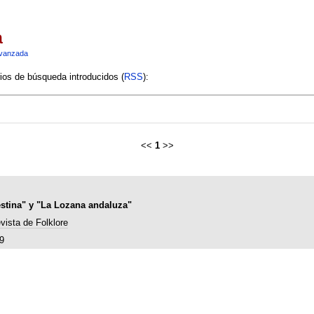
a
vanzada
rios de búsqueda introducidos (
RSS
):
<<
1
>>
estina" y "La Lozana andaluza"
vista de Folklore
9