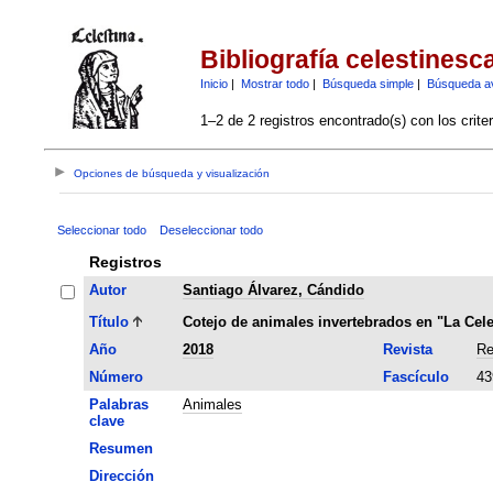
Bibliografía celestinesc
Inicio
|
Mostrar todo
|
Búsqueda simple
|
Búsqueda a
1–2 de 2 registros encontrado(s) con los crite
Opciones de búsqueda y visualización
Seleccionar todo
Deseleccionar todo
Registros
Autor
Santiago Álvarez, Cándido
Título
Cotejo de animales invertebrados en "La Cel
Año
2018
Revista
Re
Número
Fascículo
43
Palabras
Animales
clave
Resumen
Dirección