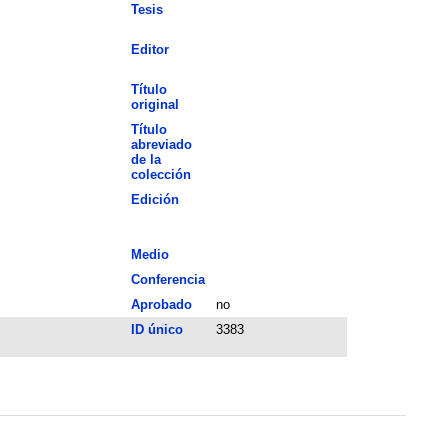
Tesis
Editor
Título
original
Título
abreviado
de la
colección
Edición
Medio
Conferencia
Aprobado
no
ID único
3383