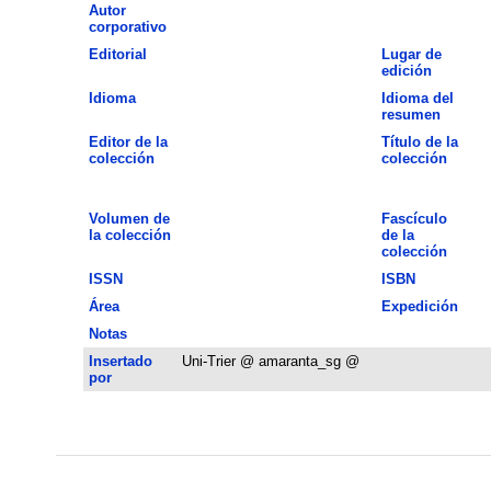
Autor
corporativo
Editorial
Lugar de
edición
Idioma
Idioma del
resumen
Editor de la
Título de la
colección
colección
Volumen de
Fascículo
la colección
de la
colección
ISSN
ISBN
Área
Expedición
Notas
Insertado
Uni-Trier @ amaranta_sg @
por