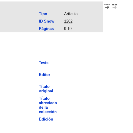
Tipo
Artículo
ID Snow
1262
Páginas
9-19
Tesis
Editor
Título
original
Título
abreviado
de la
colección
Edición