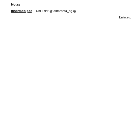
Notas
Insertado por
Uni-Trier @ amaranta_sg @
Enlace p