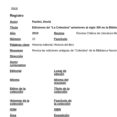
Inicio
Registro
Autor
Paolini, Devid
Título
Ediciones de "La Celestina" anteriores al siglo XIX en la Bibl
Año
2010
Revista
Revista Chilena de Literatura M
Número
22
Fascículo
Palabras clave
Historia editorial
;
Historia del libro
Resumen
Revisa las ediciones antiguas de “Celestina” de la Biblioteca Nacio
Dirección
Autor
corporativo
Editorial
Lugar de
edición
Idioma
Idioma del
resumen
Editor de la
Título de la
colección
colección
Volumen de la
Fascículo de
colección
la colección
ISSN
ISBN
Área
Expedición