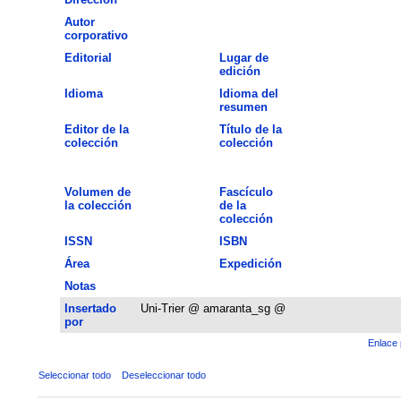
Autor
corporativo
Editorial
Lugar de
edición
Idioma
Idioma del
resumen
Editor de la
Título de la
colección
colección
Volumen de
Fascículo
la colección
de la
colección
ISSN
ISBN
Área
Expedición
Notas
Insertado
Uni-Trier @ amaranta_sg @
por
Enlace 
Seleccionar todo
Deseleccionar todo