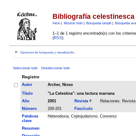
Bibliografía celestinesca
Inicio
|
Mostrar todo
|
Búsqueda simple
|
Búsqueda av
1–1 de 1 registro encontrado(s) con los criteri
(
RSS
):
Opciones de búsqueda y visualización
Seleccionar todo
Deseleccionar todo
Registro
Autor
Archer, Nisso
Título
"La Celestina": una lectura marrana
Año
2001
Revista
Relaciones. Revista
Número
200-201
Fascículo
Palabras
Heterodoxia
;
Criptojudaísmo
;
Converso
clave
Resumen
Dirección