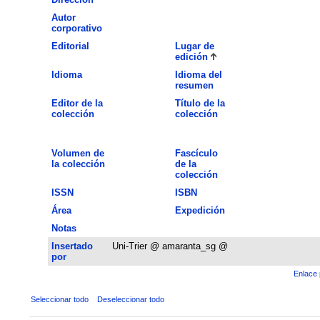
Autor
corporativo
Editorial
Lugar de
edición
Idioma
Idioma del
resumen
Editor de la
Título de la
colección
colección
Volumen de
Fascículo
la colección
de la
colección
ISSN
ISBN
Área
Expedición
Notas
Insertado
Uni-Trier @ amaranta_sg @
por
Enlace 
Seleccionar todo
Deseleccionar todo