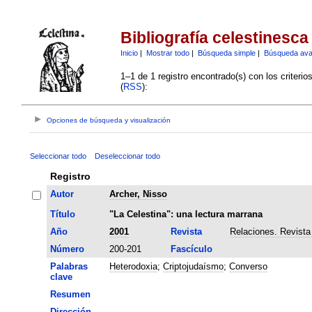
Bibliografía celestinesca
Inicio
|
Mostrar todo
|
Búsqueda simple
|
Búsqueda av
1–1 de 1 registro encontrado(s) con los criteri
(
RSS
):
Opciones de búsqueda y visualización
Seleccionar todo
Deseleccionar todo
Registro
Autor
Archer, Nisso
Título
"La Celestina": una lectura marrana
Año
2001
Revista
Relaciones. Revista
Número
200-201
Fascículo
Palabras
Heterodoxia
;
Criptojudaísmo
;
Converso
clave
Resumen
Dirección