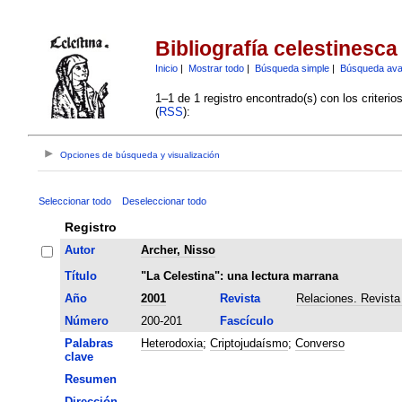
Bibliografía celestinesca
Inicio
|
Mostrar todo
|
Búsqueda simple
|
Búsqueda av
1–1 de 1 registro encontrado(s) con los criteri
(
RSS
):
Opciones de búsqueda y visualización
Seleccionar todo
Deseleccionar todo
Registro
Autor
Archer, Nisso
Título
"La Celestina": una lectura marrana
Año
2001
Revista
Relaciones. Revista
Número
200-201
Fascículo
Palabras
Heterodoxia
;
Criptojudaísmo
;
Converso
clave
Resumen
Dirección