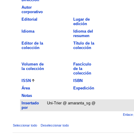
Autor
corporativo
Editorial
Lugar de
edición
Idioma
Idioma del
resumen
Editor de la
Título de la
colección
colección
Volumen de
Fascículo
la colección
de la
colección
ISSN
ISBN
Área
Expedición
Notas
Insertado
Uni-Trier @ amaranta_sg @
por
Enlace 
Seleccionar todo
Deseleccionar todo