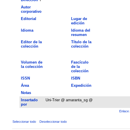
Autor
corporativo
Editorial
Lugar de
edición
Idioma
Idioma del
resumen
Editor de la
Título de la
colección
colección
Volumen de
Fascículo
la colección
de la
colección
ISSN
ISBN
Área
Expedición
Notas
Insertado
Uni-Trier @ amaranta_sg @
por
Enlace 
Seleccionar todo
Deseleccionar todo