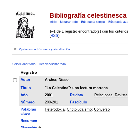
Bibliografía celestinesca
Inicio
|
Mostrar todo
|
Búsqueda simple
|
Búsqueda av
1–1 de 1 registro encontrado(s) con los criteri
(
RSS
):
Opciones de búsqueda y visualización
Seleccionar todo
Deseleccionar todo
Registro
Autor
Archer, Nisso
Título
"La Celestina": una lectura marrana
Año
2001
Revista
Relaciones. Revista
Número
200-201
Fascículo
Palabras
Heterodoxia
;
Criptojudaísmo
;
Converso
clave
Resumen
Dirección